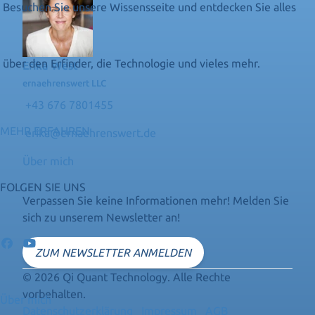
Besuchen Sie unsere Wissensseite und entdecken Sie alles
über den Erfinder, die Technologie und vieles mehr.
Erika West
ernaehrenswert LLC
+43 676 7801455
MEHR ERFAHREN
erika@ernaehrenswert.de
Über mich
FOLGEN SIE UNS
Verpassen Sie keine Informationen mehr! Melden Sie
sich zu unserem Newsletter an!
ZUM NEWSLETTER ANMELDEN
© 2026 Qi Quant Technology. Alle Rechte
vorbehalten.
Über mich
Datenschutzerklärung
Impressum
AGB