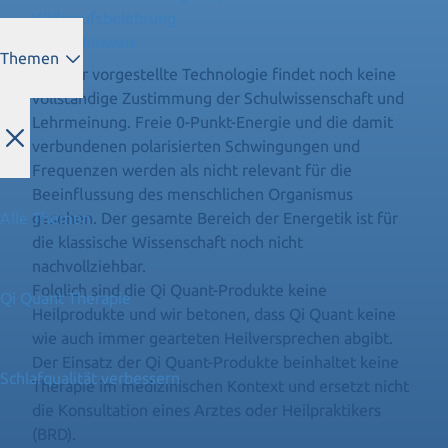
Widerrufsbelehrung
Rechtshinweis
Themen
Die hier vorgestellte Technologie findet noch keine
vollständige Zustimmung der Schulwissenschaft und
Lehrmeinung. Freie 0-Punkt-Energie und die damit
verbundenen polarisierten Schwingungen und
Frequenzen werden als nicht relevant für die
Beeinflussung des menschlichen Organismus
Alle Themen
gesehen. Der gesamte Bereich der Energetik ist für
die klassische Wissenschaft noch nicht
nachvollziehbar.
Folglich sind die Qi Quant-Produkte keine
Qi Quant Therapie
Heilprodukte und wir betonen, dass Qi Quant keine
wie auch immer gearteten Heilversprechen abgibt.
Der Einsatz der Qi Quant-Produkte beinhaltet keine
Schlafqualität verbessern
Therapie im medizinischen Kontext und ersetzt nicht
die Konsultation eines Arztes oder Heilpraktikers
(BRD).