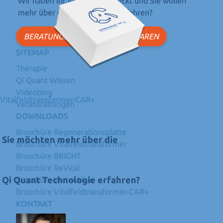
Wir haben Ihr Interesse geweckt und Sie wollen
mehr über unsere Produkte erfahren?
BERATUNGSGESPRÄCH VEREINBAREN
SITEMAP
Therapie
Qi Quant Wissen
Videoblog
Vitalfeldtransformer-CAR+
Veranstaltungen
DOWNLOADS
Broschüre Regenerationsplatte
Sie möchten mehr über die
Broschüre Vitalfeldtransformer
Broschüre BRIGHT
Broschüre ReVital
Qi Quant Technologie erfahren?
Broschüre WaterAlive
Broschüre Vitalfeldtransformer-CAR+
KONTAKT