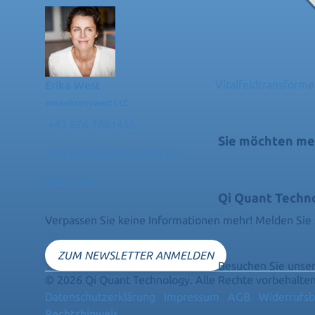
Vitalfeldtransform
Erika West
ernaehrenswert LLC
+43 676 7801455
Sie möchten me
erika@ernaehrenswert.de
Über mich
Qi Quant Techn
Verpassen Sie keine Informationen mehr! Melden Sie 
ZUM NEWSLETTER ANMELDEN
Besuchen Sie unser
© 2026 Qi Quant Technology. Alle Rechte vorbehalten
Datenschutzerklärung
Impressum
AGB
Widerrufsb
Rechtshinweis