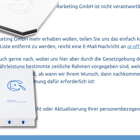
ites von Dritten. Die ECO Marketing GmbH ist nicht verantwortl
ting GmbH mehr erhalten wollen, teilen Sie uns das einfach k
ste entfernt zu werden, reicht eine E-Mail-Nachricht an
qi-of
ch gerne nach, wobei uns hier aber durch die Gesetzgebung de
leistung bestimmte zeitliche Rahmen vorgegeben sind, welche
angemessenen Zeit, ab wann wir Ihrem Wunsch, dann nachkomme
hutzgrundverordnung dafür erforderlich ist!
n, z. B. zur Einsicht oder Aktualisierung Ihrer personenbezoge
r +43 6462/33131.