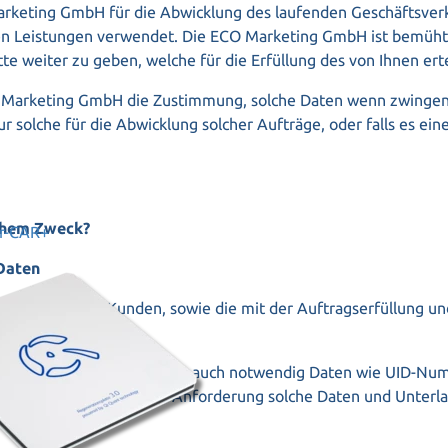
arketing GmbH für die Abwicklung des laufenden Geschäftsverke
en Leistungen verwendet. Die ECO Marketing GmbH ist bemüht,
e weiter zu geben, welche für die Erfüllung des von Ihnen erte
CO Marketing GmbH die Zustimmung, solche Daten wenn zwingend
r solche für die Abwicklung solcher Aufträge, oder falls es ein
lchem Zweck?
er-CAR+
Daten
 Adressdaten von Kunden, sowie die mit der Auftragserfüllung
 es aus gesetzlichen Gründen auch notwendig Daten wie UID
flicht unterliegen und auf Anforderung solche Daten und Unter