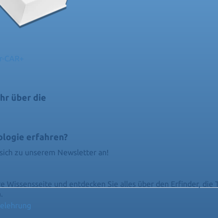
er-CAR+
hr über die
ologie erfahren?
sich zu unserem Newsletter an!
e Wissensseite und entdecken Sie alles über den Erfinder, die 
.
elehrung