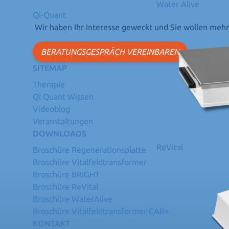
Water Alive
Qi-Quant
Wir haben Ihr Interesse geweckt und Sie wollen meh
BERATUNGSGESPRÄCH VEREINBAREN
SITEMAP
Therapie
Qi Quant Wissen
Videoblog
Veranstaltungen
DOWNLOADS
ReVital
Broschüre Regenerationsplatte
Broschüre Vitalfeldtransformer
Broschüre BRIGHT
Broschüre ReVital
Broschüre WaterAlive
Broschüre Vitalfeldtransformer-CAR+
KONTAKT